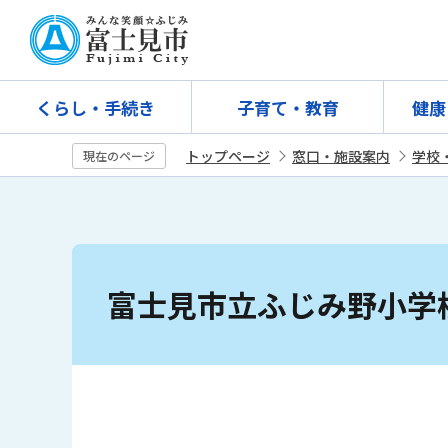
こ
の
ペ
ー
くらし・手続き
子育て・教育
健康
ジ
の
トップページ
窓口・施設案内
学校
現在のページ
先
頭
で
す
本
文
富士見市立ふじみ野小学
こ
こ
か
ら