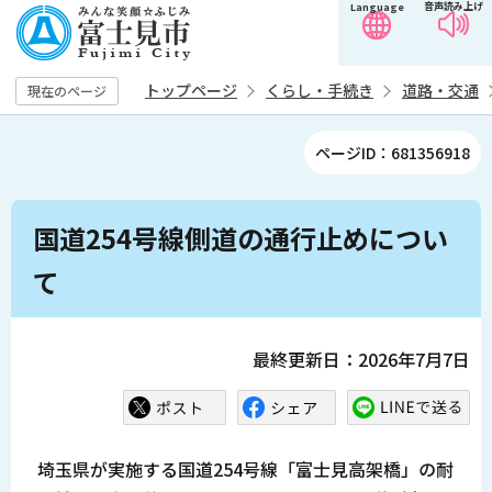
音声読み上げ
Language
こ
の
ペ
トップページ
くらし・手続き
道路・交通
現在のページ
ー
ジ
ページID：681356918
の
先
本
頭
国道254号線側道の通行止めについ
文
で
こ
て
す
こ
か
ら
最終更新日：2026年7月7日
埼玉県が実施する国道254号線「富士見高架橋」の耐