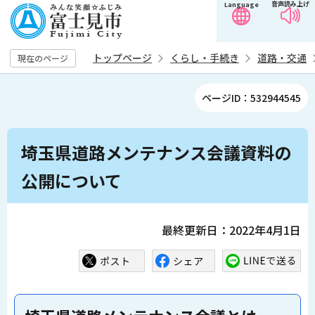
音声読み上げ
Language
こ
の
ペ
トップページ
くらし・手続き
道路・交通
現在のページ
ー
ジ
ページID：532944545
の
先
本
頭
埼玉県道路メンテナンス会議資料の
文
で
こ
公開について
す
こ
か
ら
最終更新日：2022年4月1日