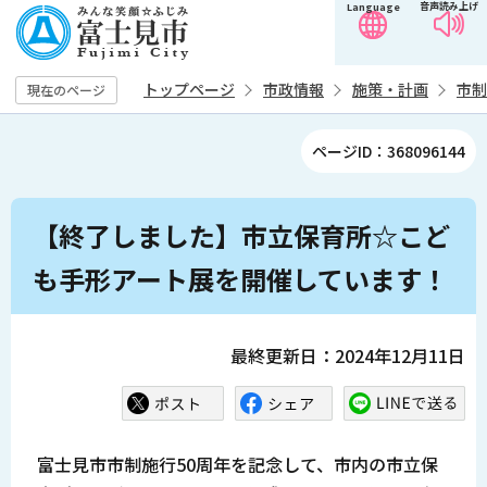
音声読み上げ
Language
こ
の
ペ
トップページ
市政情報
施策・計画
市制
現在のページ
ー
ジ
ページID：368096144
の
先
本
頭
【終了しました】市立保育所☆こど
文
で
こ
も手形アート展を開催しています！
す
こ
か
ら
最終更新日：2024年12月11日
富士見市市制施行50周年を記念して、市内の市立保