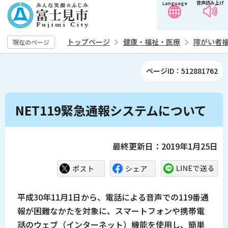
音声読み上げ
Language
こ
の
ペ
トップページ
健康・福祉・医療
障がい者
現在のページ
ー
ジ
ページID：512881762
の
先
本
頭
NET119緊急通報システムについて
文
で
こ
す
こ
最終更新日：2019年1月25日
か
ら
平成30年11月1日から、電話による音声での119番通
報が困難なかたを対象に、スマートフォンや携帯電
話のウェブ（インターネット）機能を使用し、簡単