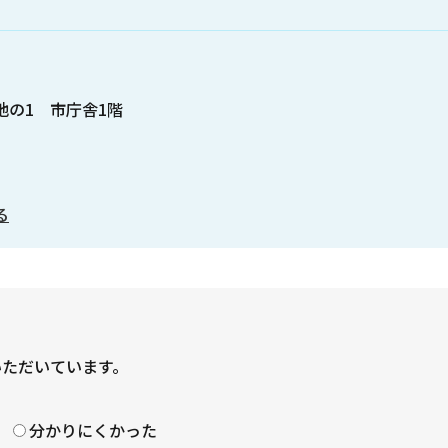
番地の1 市庁舎1階
る
いただいています。
？
分かりにくかった