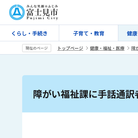
こ
の
ペ
ー
くらし・手続き
子育て・教育
健康
ジ
の
トップページ
健康・福祉・医療
障
現在のページ
先
頭
で
す
本
文
障がい福祉課に手話通訳
こ
こ
か
ら