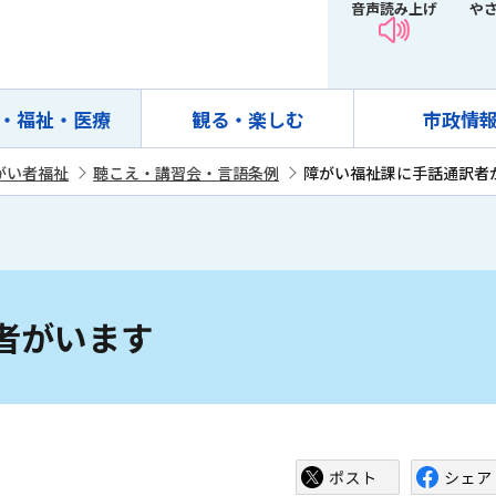
音声読み上げ
や
・福祉・医療
観る・楽しむ
市政情
がい者福祉
聴こえ・講習会・言語条例
障がい福祉課に手話通訳者
者がいます