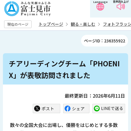
音声読み上げ
Language
こ
の
ペ
トップページ
観る・楽しむ
フォトフラッ
現在のページ
ー
ジ
ページID：236355922
の
先
本
頭
チアリーディングチーム「PHOENI
文
で
こ
X」が表敬訪問されました
す
こ
か
ら
最終更新日：2026年6月11日
数々の全国大会に出場し、優勝をはじめとする多数