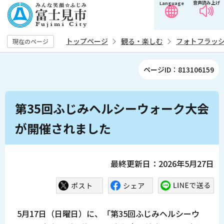
音声読み上げ
Language
こ
の
ペ
トップページ
観る・楽しむ
フォトフラッ
現在のページ
ー
ジ
ページID：813106159
の
先
本
頭
第35回ふじみヘルシーウォーク大会
文
で
こ
が開催されました
す
こ
か
ら
最終更新日：2026年5月27日
5月17日（日曜日）に、「第35回ふじみヘルシーウ