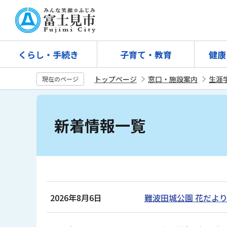
こ
の
ペ
ー
くらし・手続き
子育て・教育
健康
ジ
の
トップページ
窓口・施設案内
生涯
現在のページ
先
本
頭
文
で
新着情報一覧
こ
す
こ
か
ら
2026年8月6日
難波田城公園 花だよ