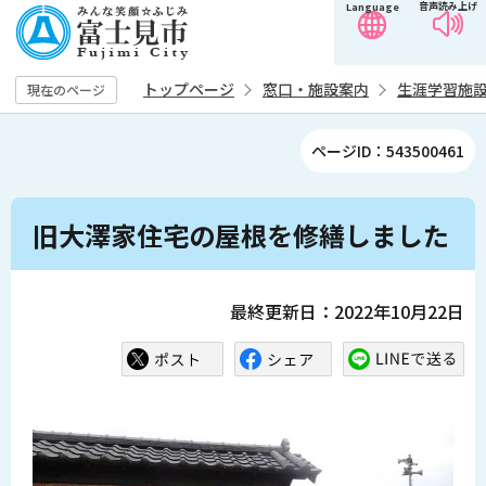
音声読み上げ
Language
こ
の
ペ
トップページ
窓口・施設案内
生涯学習施
現在のページ
ー
ジ
ページID：543500461
の
先
本
頭
旧大澤家住宅の屋根を修繕しました
文
で
こ
す
こ
最終更新日：2022年10月22日
か
ら