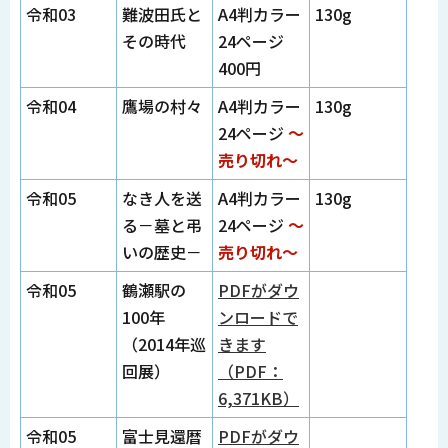
令和03
難波田氏と
A4判カラー
130g
その時代
24ページ
400円
令和04
鷹場の村々
A4判カラー
130g
24ページ
～
売り切れ～
令和05
なき人を送
A4判カラー
130g
る－墓と弔
24ページ
～
いの歴史－
売り切れ～
令和05
鶴瀬駅の
PDFがダウ
100年
ンロードで
（2014年巡
きます
回展）
（PDF：
6,371KB）
令和05
富士見還暦
PDFがダウ