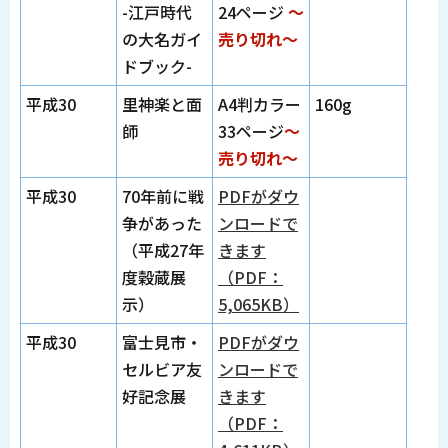
-江戸時代
24ページ
～
の大名ガイ
売り切れ～
ドブック-
平成30
里神楽と面
A4判カラー
160g
師
33ページ
～
売り切れ～
平成30
70年前に戦
PDFがダウ
争があった
ンロードで
（平成27年
きます
度穀蔵展
（PDF：
示）
5,065KB）
平成30
富士見市・
PDFがダウ
セルビア友
ンロードで
好記念展
きます
（PDF：