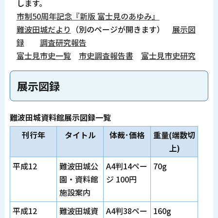
します。
市制50周年記念『新版 富士見のあゆみ』
難波田城だより
（別のページが開きます）
展示図
録
調査研究報告
富士見市史一覧
市史調査報告書
富士見市史研究
展示図録
難波田城資料館展示図録一覧
刊行年
タイトル
体裁･価格
重量(端数切
上)
平成12
難波田城公
A4判14ペー
70g
園・資料館
ジ 100円
施設案内
平成12
難波田城資
A4判38ペー
160g