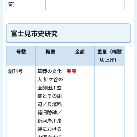
留）
富士見市史研究
号数
概要
金額
重量（端数
切上げ）
創刊号
草莽の文化
完売
人 針ケ谷の
医師田川玄
慶とその周
辺／貝塚稲
荷旧跡碑／
新河岸川舟
運における
中河岸の成