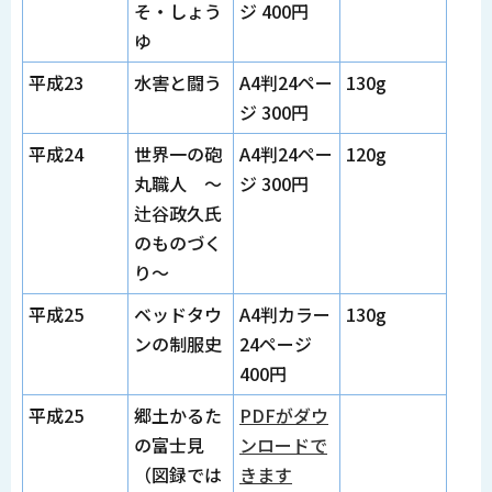
そ・しょう
ジ 400円
ゆ
平成23
水害と闘う
A4判24ペー
130g
ジ 300円
平成24
世界一の砲
A4判24ペー
120g
丸職人 ～
ジ 300円
辻谷政久氏
のものづく
り～
平成25
ベッドタウ
A4判カラー
130g
ンの制服史
24ページ
400円
平成25
郷土かるた
PDFがダウ
の富士見
ンロードで
（図録では
きます