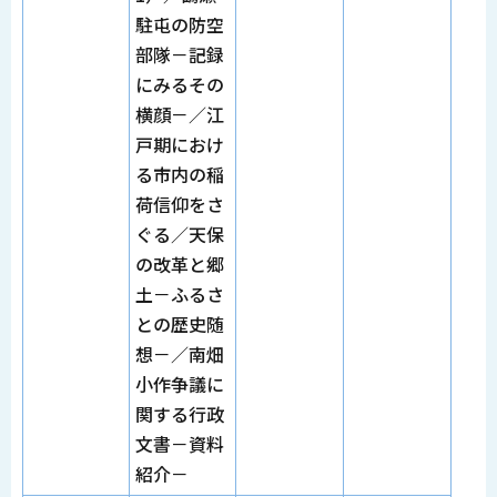
駐屯の防空
部隊－記録
にみるその
横顔－／江
戸期におけ
る市内の稲
荷信仰をさ
ぐる／天保
の改革と郷
土－ふるさ
との歴史随
想－／南畑
小作争議に
関する行政
文書－資料
紹介－