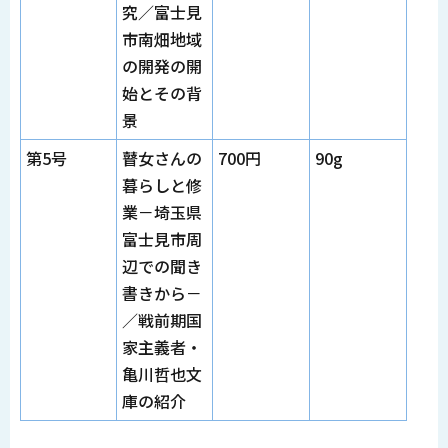
究／富士見
市南畑地域
の開発の開
始とその背
景
第5号
瞽女さんの
700円
90g
暮らしと修
業－埼玉県
富士見市周
辺での聞き
書きから－
／戦前期国
家主義者・
亀川哲也文
庫の紹介