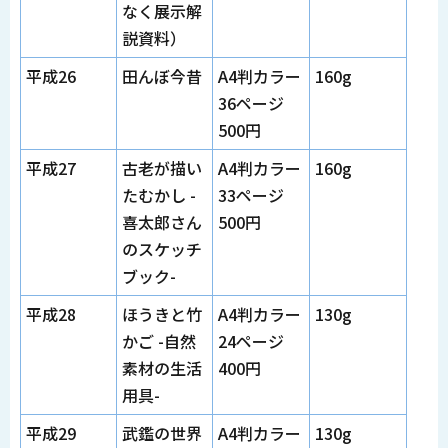
なく展示解
説資料）
平成26
田んぼ今昔
A4判カラー
160g
36ページ
500円
平成27
古老が描い
A4判カラー
160g
たむかし -
33ページ
喜太郎さん
500円
のスケッチ
ブック-
平成28
ほうきと竹
A4判カラー
130g
かご -自然
24ページ
素材の生活
400円
用具-
平成29
武鑑の世界
A4判カラー
130g