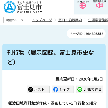
音声読み上げ
Language
こ
の
ペ
トップページ
窓口・施設案内
生涯学習施
現在のページ
ー
ジ
ページID：984893552
の
先
本
頭
刊行物（展示図録、富士見市史な
文
で
こ
ど）
す
こ
か
ら
最終更新日：2026年5月2日
難波田城資料館が作成・頒布している刊行物を紹介