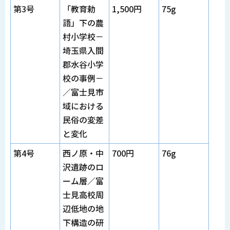
第3号
「教育勅
1,500円
75g
語」下の農
村小学校－
埼玉県入間
郡水谷小学
校の事例－
／富士見市
域における
民俗の変差
と変化
第4号
西ノ原・中
700円
76g
沢遺跡のロ
ーム層／富
士見高校周
辺低地の地
下構造の研