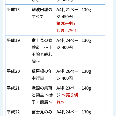
平成18
難波田城の
A4判21ペー
130g
すべて
ジ 450円
第2版刊行
しました！
平成19
富士見の修
A4判24ペー
130g
験道 ～十
ジ 400円
玉院と般若
院～
平成20
草屋根の年
A4判26ペー
130g
中行事
ジ 400円
平成21
戦国の集落
A4判23ペー
140g
と領主 ～水
ジ
～売り切
子・鶴馬～
れ～
平成22
富士見のみ
A4判24ペー
130g