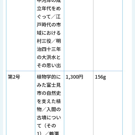
立年代をめ
ぐって／江
戸時代の市
域における
村三役／明
治四十三年
の大洪水と
その思い出
第2号
植物学的に
1,300円
156g
みた富士見
市の自然史
を支えた植
物／入間の
古墳につい
て（その
1）／鶴瀬