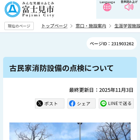
音声読み上げ
Language
こ
の
ペ
トップページ
窓口・施設案内
生涯学習施
現在のページ
ー
ジ
ページID：231903262
の
先
本
頭
古民家消防設備の点検について
文
で
こ
す
こ
最終更新日：2025年11月3日
か
ら