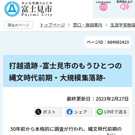
音声読み上げ
Language
こ
の
ペ
トップページ
窓口・施設案内
生涯学習施
現在のページ
ー
ジ
ページID：684982423
の
先
本
頭
打越遺跡 -富士見市のもうひとつの
文
で
こ
縄文時代前期・大規模集落跡-
す
こ
か
ら
最終更新日：2023年2月27日
50年前から本格的に調査が行われ、縄文時代前期の
おっこし