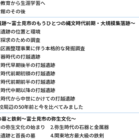
社会教育から生涯学習へ
古館のその後
遺跡～富士見市のもうひとつの縄文時代前期・大規模集落跡～
打越遺跡の位置と環境
貝塚探求のための調査
土地区画整理事業に伴う本格的な発掘調査
旧石器時代の打越遺跡
縄文時代早期後半の打越遺跡
縄文時代前期初頭の打越遺跡
縄文時代前期前半の打越遺跡
縄文時代中期以降の打越遺跡
弥生時代から中世にかけての打越遺跡
学校周辺の50年前と今を比べてみました
の墓と鉄剣～富士見市の弥生文化～
市内の弥生文化の始まり 2.弥生時代の石器と金属器
北通遺跡と首長の墓 4.関東地方最大級の鉄剣