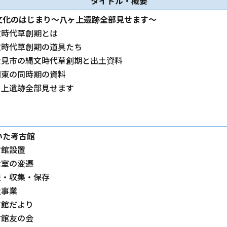
タイトル・概要
文化のはじまり～八ヶ上遺跡全部見せます～
文時代草創期とは
縄文時代草創期の道具たち
富士見市の縄文時代草創期と出土資料
南関東の同時期の資料
八ヶ上遺跡全部見せます
いた考古館
古館設置
示室の変遷
査・収集・保存
及事業
古館だより
古館友の会