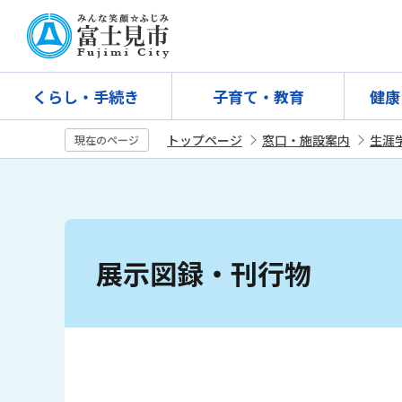
こ
の
ペ
ー
くらし・手続き
子育て・教育
健康
ジ
の
トップページ
窓口・施設案内
生涯
現在のページ
先
頭
で
す
本
文
展示図録・刊行物
こ
こ
か
ら