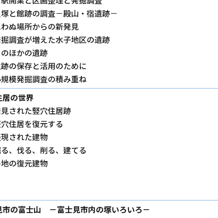
貝塚と館跡の調査－殿山・宿遺跡－
思わぬ場所からの新発見
発掘調査が増えた水子地区の遺跡
そのほかの遺跡
遺跡の保存と活用のために
小規模発掘調査の積み重ね
住居の世界
発見された竪穴住居跡
竪穴住居を復元する
表現された建物
掘る、伐る、削る、建てる
各地の復元建物
見市の富士山 －富士見市内の塚いろいろ－