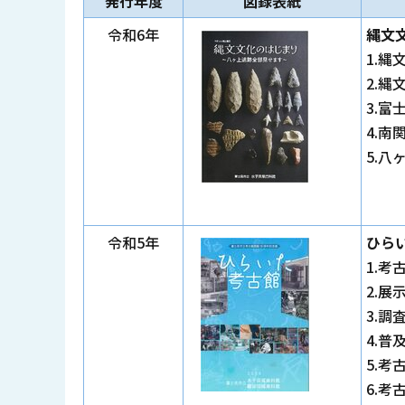
発行年度
図録表紙
令和6年
縄文
1.縄
2.
3.
4.
5.
令和5年
ひら
1.考
2.展
3.調
4.普
5.考
6.考