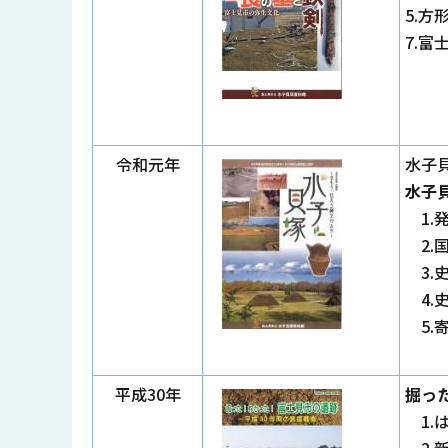
5.
7.
令和元年
水子
水子
1.
2.
3.
4.
5
平成30年
掘っ
1.
2.