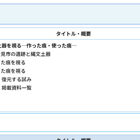
タイトル・概要
土器を視る─作った痕・使った痕─
富士見市の遺跡と縄文土器
った痕を視る
った痕を視る
 復元する試み
 掲載資料一覧