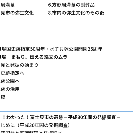
方形周溝墓 6.方形周溝墓の副葬品
富士見市の弥生文化 8.市内の弥生文化のその後
貝塚国史跡指定50周年・水子貝塚公園開園25周年
貝塚―まもり、伝える縄文のムラ―
発見と発掘の始まり
国史跡指定へ
史跡公園へ
史跡の活用
.寄稿
た！わかった！富士見市の遺跡－平成30年間の発掘調査－
はじめに（平成30年間の発掘調査）
新駅開業と区画整理と発掘調査