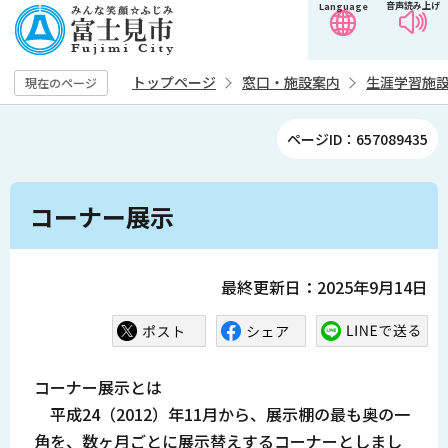
音声読み上げ
Language
こ
の
ペ
トップページ
窓口・施設案内
生涯学習施
現在のページ
ー
ジ
ページID：657089435
の
先
本
頭
コーナー展示
文
で
こ
す
こ
最終更新日：2025年9月14日
か
ら
コーナー展示とは
平成24（2012）年11月から、展示棚の最も奥の一
角を、数ヶ月ごとに展示替えするコーナーとしまし