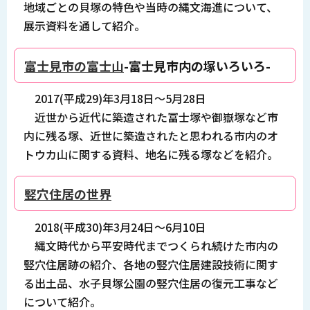
地域ごとの貝塚の特色や当時の縄文海進について、
展示資料を通して紹介。
富士見市の富士山
-富士見市内の塚いろいろ-
2017(平成29)年3月18日～5月28日
近世から近代に築造された冨士塚や御嶽塚など市
内に残る塚、近世に築造されたと思われる市内のオ
トウカ山に関する資料、地名に残る塚などを紹介。
竪穴住居の世界
2018(平成30)年3月24日～6月10日
縄文時代から平安時代までつくられ続けた市内の
竪穴住居跡の紹介、各地の竪穴住居建設技術に関す
る出土品、水子貝塚公園の竪穴住居の復元工事など
について紹介。