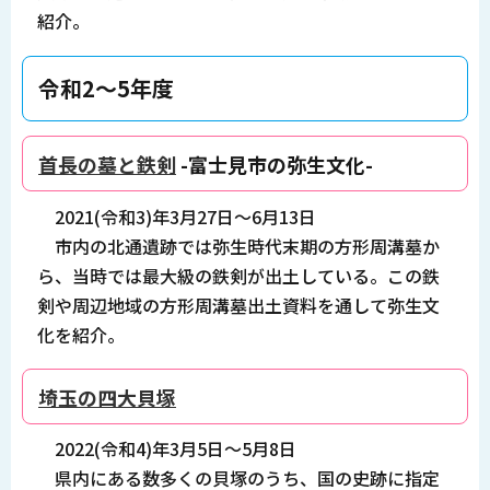
紹介。
令和2～5年度
首長の墓と鉄剣
-富士見市の弥生文化-
2021(令和3)年3月27日～6月13日
市内の北通遺跡では弥生時代末期の方形周溝墓か
ら、当時では最大級の鉄剣が出土している。この鉄
剣や周辺地域の方形周溝墓出土資料を通して弥生文
化を紹介。
埼玉の四大貝塚
2022(令和4)年3月5日～5月8日
県内にある数多くの貝塚のうち、国の史跡に指定