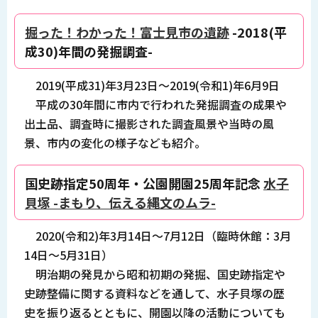
掘った！わかった！富士見市の遺跡
-2018(平
成30)年間の発掘調査-
2019(平成31)年3月23日～2019(令和1)年6月9日
平成の30年間に市内で行われた発掘調査の成果や
出土品、調査時に撮影された調査風景や当時の風
景、市内の変化の様子なども紹介。
国史跡指定50周年・公園開園25周年記念
水子
貝塚 -まもり、伝える縄文のムラ-
2020(令和2)年3月14日～7月12日（臨時休館：3月
14日～5月31日）
明治期の発見から昭和初期の発掘、国史跡指定や
史跡整備に関する資料などを通して、水子貝塚の歴
史を振り返るとともに、開園以降の活動についても