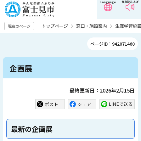
音声読み上げ
Language
こ
の
ペ
トップページ
窓口・施設案内
生涯学習施
現在のページ
ー
ジ
ページID：942071460
の
先
本
頭
企画展
文
で
こ
す
こ
最終更新日：2026年2月15日
か
ら
最新の企画展