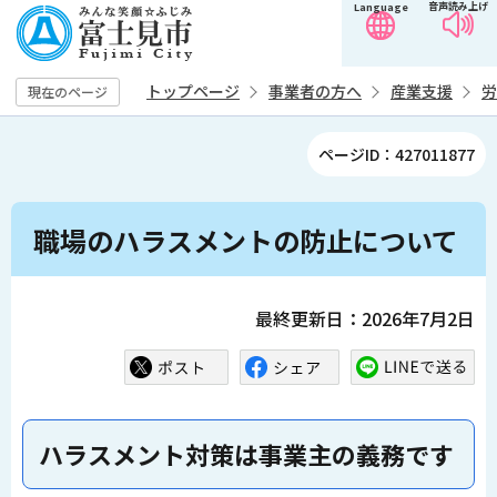
音声読み上げ
Language
こ
の
ペ
トップページ
事業者の方へ
産業支援
労
現在のページ
ー
ジ
ページID：427011877
の
先
本
頭
職場のハラスメントの防止について
文
で
こ
す
こ
最終更新日：2026年7月2日
か
ら
ハラスメント対策は事業主の義務です