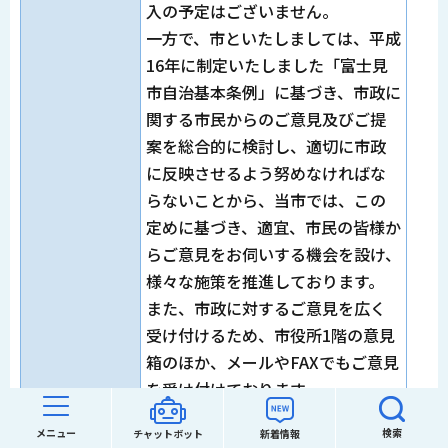
入の予定はございません。
一方で、市といたしましては、平成
16年に制定いたしました「富士見
市自治基本条例」に基づき、市政に
関する市民からのご意見及びご提
案を総合的に検討し、適切に市政
に反映させるよう努めなければな
らないことから、当市では、この
定めに基づき、適宜、市民の皆様か
らご意見をお伺いする機会を設け、
様々な施策を推進しております。
また、市政に対するご意見を広く
受け付けるため、市役所1階の意見
箱のほか、メールやFAXでもご意見
を受け付けております。
市といたしましては、引き続き、
メニュー
検索
チャットボット
新着情報
様々なかたちで市民の皆様からの