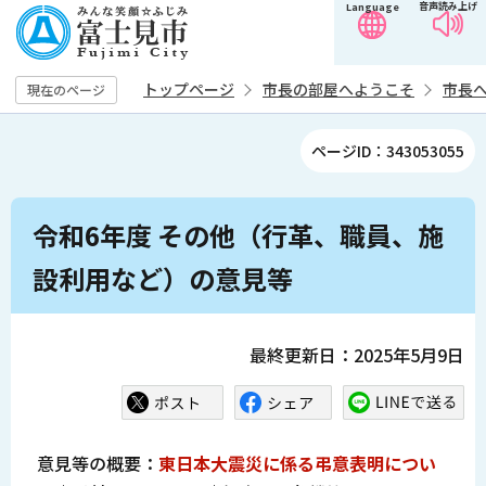
音声読み上げ
Language
こ
の
ペ
トップページ
市長の部屋へようこそ
市長
現在のページ
ー
ジ
ページID：343053055
の
先
本
頭
令和6年度 その他（行革、職員、施
文
で
こ
設利用など）の意見等
す
こ
か
ら
最終更新日：2025年5月9日
意見等の概要：
東日本大震災に係る弔意表明につい