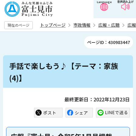
音声読み上げ
Language
こ
の
ペ
トップページ
市政情報
広報・広聴
広報
現在のページ
ー
ジ
ページID：430983447
の
先
本
頭
手話で楽しもう♪【テーマ：家族
文
で
こ
(4)】
す
こ
か
ら
最終更新日：2022年12月23日