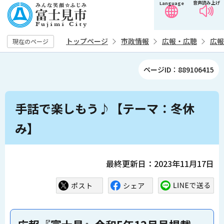
音声読み上げ
Language
こ
の
ペ
トップページ
市政情報
広報・広聴
広報
現在のページ
ー
ジ
ページID：889106415
の
先
本
頭
手話で楽しもう♪【テーマ：冬休
文
で
こ
み】
す
こ
か
ら
最終更新日：2023年11月17日