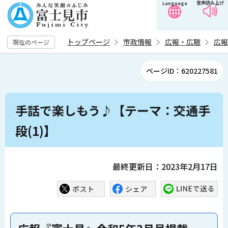
音声読み上げ
Language
こ
の
ペ
トップページ
市政情報
広報・広聴
広報
現在のページ
ー
ジ
ページID：620227581
の
先
本
頭
手話で楽しもう♪【テーマ：交通手
文
で
こ
段(1)】
す
こ
か
ら
最終更新日：2023年2月17日