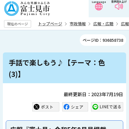
音声読み上げ
Language
こ
の
ペ
トップページ
市政情報
広報・広聴
広報
現在のページ
ー
ジ
ページID：936858738
の
先
本
頭
手話で楽しもう♪【テーマ：色
文
で
こ
(3)】
す
こ
か
ら
最終更新日：2023年7月19日