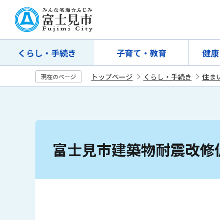
こ
の
ペ
ー
くらし・手続き
子育て・教育
健康
ジ
の
トップページ
くらし・手続き
住ま
現在のページ
先
頭
で
す
本
文
富士見市建築物耐震改修
こ
こ
か
ら