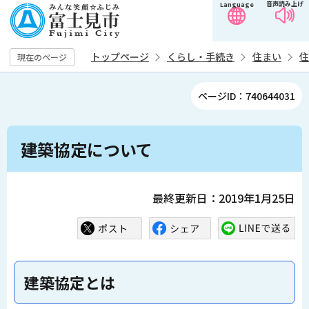
音声読み上げ
Language
こ
の
ペ
トップページ
くらし・手続き
住まい
住
現在のページ
ー
ジ
ページID：740644031
の
先
本
頭
建築協定について
文
で
こ
す
こ
最終更新日：2019年1月25日
か
ら
建築協定とは