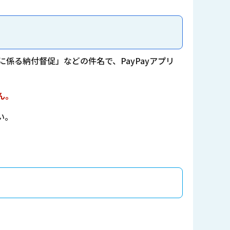
係る納付督促」などの件名で、PayPayアプリ
ん。
い。