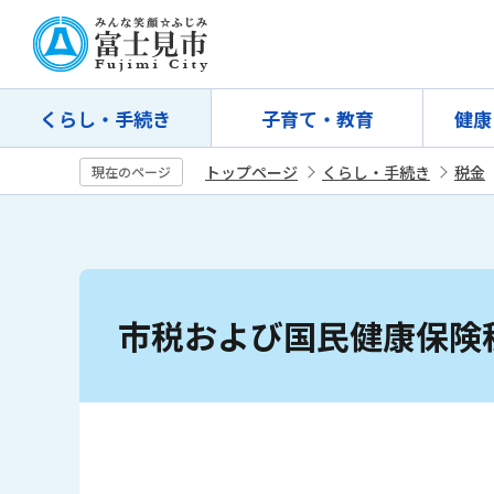
こ
の
ペ
ー
くらし・手続き
子育て・教育
健康
ジ
の
トップページ
くらし・手続き
税金
現在のページ
先
頭
で
す
本
文
市税および国民健康保険
こ
こ
か
ら