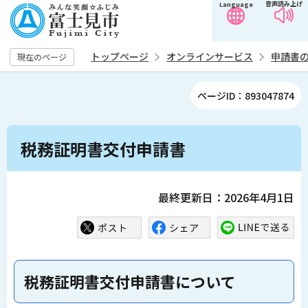
音声読み上げ
Language
こ
の
ペ
トップページ
オンラインサービス
申請書
現在のページ
ー
ジ
ページID：893047874
の
先
本
頭
税務証明書交付申請書
文
で
こ
す
こ
最終更新日：2026年4月1日
か
ら
税務証明書交付申請書について