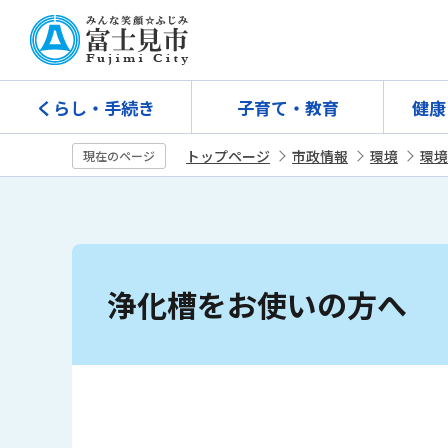
こ
の
ペ
ー
くらし・手続き
子育て・教育
健康
ジ
の
トップページ
市政情報
環境
環境
現在のページ
先
頭
で
す
本
文
浄化槽をお使いの方へ
こ
こ
か
ら