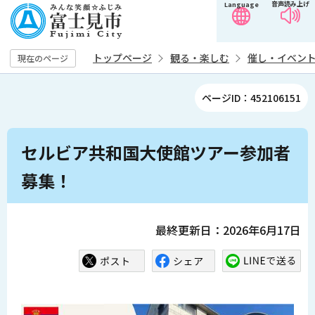
音声読み上げ
Language
こ
の
ペ
トップページ
観る・楽しむ
催し・イベン
現在のページ
ー
ジ
ページID：452106151
の
先
本
頭
セルビア共和国大使館ツアー参加者
文
で
こ
募集！
す
こ
か
ら
最終更新日：2026年6月17日