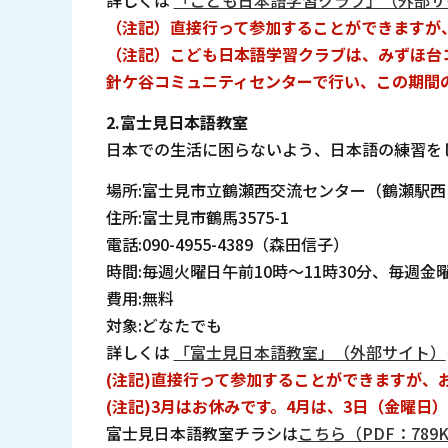
詳しくは
「こども日本語学習クラブ」（外部サ
（注記）直接行って参加することができますが
（注記）こども日本語学習クラブは、みずほ台コ
針ケ谷コミュニティセンターで行い、この期間
2.富士見日本語教室
日本での生活に困らないよう、日本語の練習を
場所:富士見市立鶴瀬西交流センター（鶴瀬駅西
住所:富士見市鶴馬3575-1
電話:090-4955-4389（森田信子）
時間:毎週火曜日午前10時～11時30分、毎週金
費用:無料
対象:どなたでも
詳しくは
「富士見日本語教室」（外部サイト）
(注記)直接行って参加することができますが、
(注記)3月はお休みです。4月は、3日（金曜日
富士見日本語教室チラシは
こちら（PDF：789