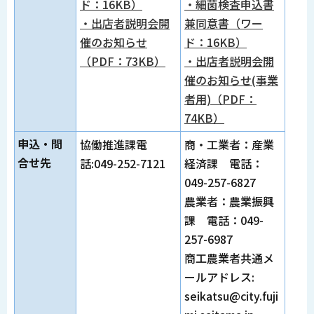
ド：16KB）
・細菌検査申込書
・出店者説明会開
兼同意書（ワー
催のお知らせ
ド：16KB）
（PDF：73KB）
・出店者説明会開
催のお知らせ(事業
者用)（PDF：
74KB）
申込・問
協働推進課電
商・工業者：産業
合せ先
話:049-252-7121
経済課 電話：
049-257-6827
農業者：農業振興
課 電話：049-
257-6987
商工農業者共通メ
ールアドレス:
seikatsu@city.fuji