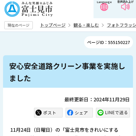
音声読み上げ
Language
こ
の
ペ
トップページ
観る・楽しむ
フォトフラッ
現在のページ
ー
ジ
ページID：555150227
の
先
本
頭
安心安全道路クリーン事業を実施し
文
で
こ
ました
す
こ
か
ら
最終更新日：2024年11月29日
11月24日（日曜日）の「富士見市をきれいにする