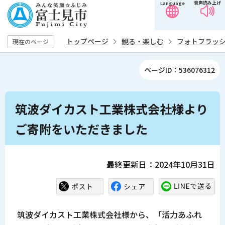
音声読み上げ
Language
こ
の
ペ
トップページ
観る・楽しむ
フォトフラッ
現在のページ
ー
ジ
ページID：536076312
の
先
本
頭
筑波ダイカスト工業株式会社様より
文
で
こ
ご寄附をいただきました
す
こ
か
ら
最終更新日：2024年10月31日
筑波ダイカスト工業株式会社様から、「活力あふれ