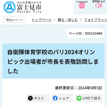
音声読み上げ
Language
こ
の
ペ
トップページ
観る・楽しむ
フォトフラッ
現在のページ
ー
ジ
ページID：835232460
の
先
本
頭
自衛隊体育学校のパリ2024オリン
文
で
こ
ピック出場者が市長を表敬訪問しま
す
こ
した
か
ら
最終更新日：2024年9月5日