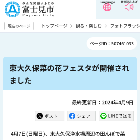
音声読み上げ
Language
こ
の
ペ
トップページ
観る・楽しむ
フォトフラッ
現在のページ
ー
ジ
ページID：507461033
の
先
本
頭
東大久保菜の花フェスタが開催され
文
で
こ
ました
す
こ
か
ら
最終更新日：2024年4月9日
4月7日(日曜日)、東大久保浄水場周辺の田んぼで菜