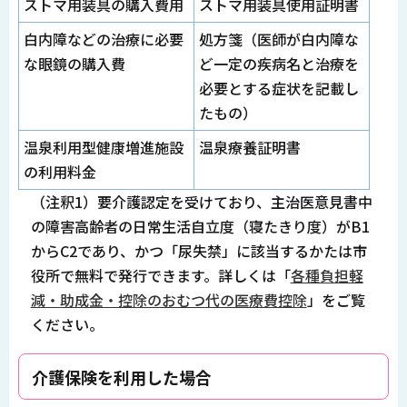
ストマ用装具の購入費用
ストマ用装具使用証明書
白内障などの治療に必要
処方箋（医師が白内障な
な眼鏡の購入費
ど一定の疾病名と治療を
必要とする症状を記載し
たもの）
温泉利用型健康増進施設
温泉療養証明書
の利用料金
（注釈1）要介護認定を受けており、主治医意見書中
の障害高齢者の日常生活自立度（寝たきり度）がB1
からC2であり、かつ「尿失禁」に該当するかたは市
役所で無料で発行できます。詳しくは「
各種負担軽
減・助成金・控除のおむつ代の医療費控除
」をご覧
ください。
介護保険を利用した場合