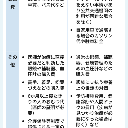
車賃、バス代など
をえない事情があ
費
り公共交通機関の
利用が困難な場合
を除く）
自家用車で通院す
る場合のガソリン
代や駐車料金
その
医師が治療に直接
通常の眼鏡、補聴
必要だと判断した
器、健康管理のた
他
眼鏡や補聴器、血
めの血圧計などの
圧計の購入費
購入費
義手、義足、松葉
親族に支払う療養
づえなどの購入費
上の世話の対価
6か月以上寝たき
予防接種費用、健
りの人のおむつ代
康診断や人間ドッ
（医師の証明が必
クの費用（疾病が
要）
見つかり治療が必
要になった場合は
介護保険等制度で
除く）など
提供される一定の