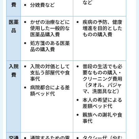
など
費
分娩費など
医薬
かぜの治療などに
疾病の予防、健康
使用した一般的な
増進を目的とした
品
医薬品購入費
ものの購入費
処方箋のある医薬
品の購入費
入院
入院の対価として
普段の生活でも必
支払う部屋代や食
要なものの購入・
費
事代
クリーニング費用
（タオル、パジャ
病院都合による差
マ、洗面具など）
額ベッド代
本人の希望による
差額ベッド代
親族への謝礼や食
事代
交通
通院するための電
タクシー代（やむ