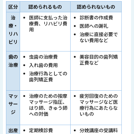
区分
認められるもの
認められないもの
治
医師に支払った治
診断書の作成費
療費、リハビリ費
療・
医師への謝礼
用
リハ
治療に直接必要で
ない費用など
ビリ
歯の
虫歯の治療費
美容目的の歯列矯
正費など
治療
入れ歯の費用
治療行為としての
歯列矯正費
マッ
治療のための按摩
疲労回復のための
マッサージ指圧、
マッサージなど医
サー
はり師、きゅう師
療行為にあたらな
ジ
への対価
いもの
出産
定期検診費
分娩講座の受講料