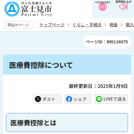
音声読み上げ
Language
こ
の
ペ
トップページ
くらし・手続き
税金
個人
現在のページ
ー
ジ
ページID：995136075
の
先
本
頭
医療費控除について
文
で
こ
す
こ
最終更新日：2025年1月9日
か
ら
医療費控除とは