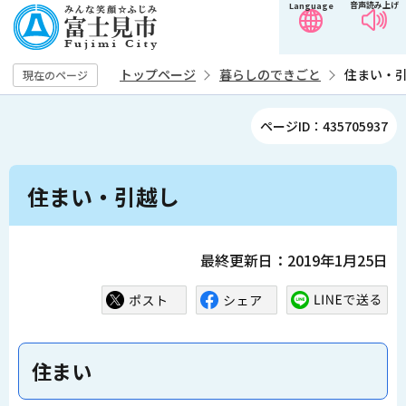
音声読み上げ
Language
こ
の
ペ
トップページ
暮らしのできごと
住まい・
現在のページ
ー
ジ
ページID：435705937
の
先
本
頭
住まい・引越し
文
で
こ
す
こ
最終更新日：2019年1月25日
か
ら
住まい