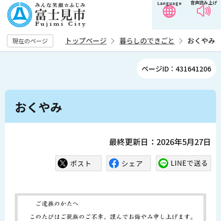
音声読み上げ
Language
こ
の
ペ
トップページ
暮らしのできごと
おくやみ
現在のページ
ー
ジ
ページID：431641206
の
先
本
頭
おくやみ
文
で
こ
す
こ
最終更新日：2026年5月27日
か
ら