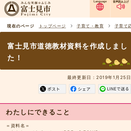
Language
音声読み上げ
現在のページ
トップページ
子育て・教育
子育て
富士見市道徳教材資料を作成しまし
た！
最終更新日：2019年1月25日
わたしにできること
＝資料名＝