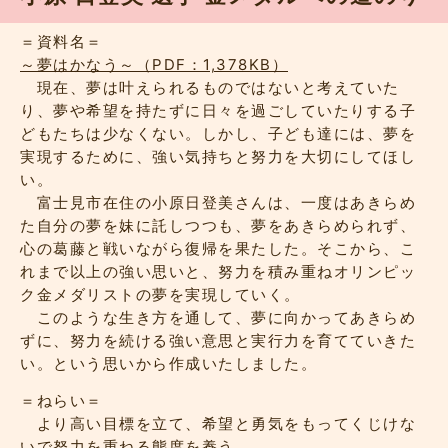
＝資料名＝
～夢はかなう～（PDF：1,378KB）
現在、夢は叶えられるものではないと考えていた
り、夢や希望を持たずに日々を過ごしていたりする子
どもたちは少なくない。しかし、子ども達には、夢を
実現するために、強い気持ちと努力を大切にしてほし
い。
富士見市在住の小原日登美さんは、一度はあきらめ
た自分の夢を妹に託しつつも、夢をあきらめられず、
心の葛藤と戦いながら復帰を果たした。そこから、こ
れまで以上の強い思いと、努力を積み重ねオリンピッ
ク金メダリストの夢を実現していく。
このような生き方を通して、夢に向かってあきらめ
ずに、努力を続ける強い意思と実行力を育てていきた
い。という思いから作成いたしました。
＝ねらい＝
より高い目標を立て、希望と勇気をもってくじけな
いで努力を重ねる態度を養う。