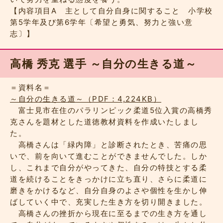
【内容項目A 主として自分自身に関すること 小学校
第5学年及び第6学年〔希望と勇気、努力と強い意
志〕】
高橋 秀克 選手 ～自分の生きる道～
＝資料名＝
～自分の生きる道～（PDF：4,224KB）
富士見市在住のパラリンピック柔道5位入賞の高橋秀
克さんを題材とした道徳教材資料を作成いたしまし
た。
高橋さんは「緑内障」と診断されたとき、苦痛の思
いで、前を向いて進むことができませんでした。しか
し、これまで自分がやってきた、自分の特技とする柔
道を続けることをきっかけに立ち直り、さらに柔道に
磨きをかけるなど、自分自身のよさや個性を生かし伸
ばしていく中で、充実した生き方を切り開きました。
高橋さんの挫折から現在に至るまでの生き方を通し