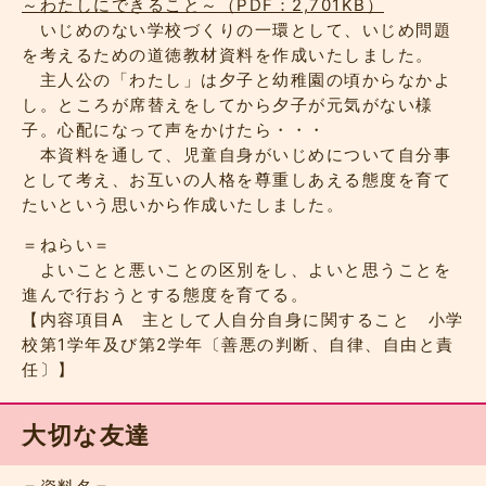
～わたしにできること～（PDF：2,701KB）
いじめのない学校づくりの一環として、いじめ問題
を考えるための道徳教材資料を作成いたしました。
主人公の「わたし」は夕子と幼稚園の頃からなかよ
し。ところが席替えをしてから夕子が元気がない様
子。心配になって声をかけたら・・・
本資料を通して、児童自身がいじめについて自分事
として考え、お互いの人格を尊重しあえる態度を育て
たいという思いから作成いたしました。
＝ねらい＝
よいことと悪いことの区別をし、よいと思うことを
進んで行おうとする態度を育てる。
【内容項目A 主として人自分自身に関すること 小学
校第1学年及び第2学年〔善悪の判断、自律、自由と責
任〕】
大切な友達