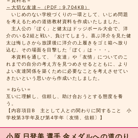
＝資料名＝
～大切な友達～（PDF：9,704KB）
いじめのない学校づくりの一環として、いじめ問題
を考えるための道徳教材資料を作成いたしました。
主人公の「ぼく」と健太はドッジボール大会で、洋
介のいる2組と戦い、負けてしまう。喜ぶ洋介を見た健
太は悔しさから放課後に洋介の上履きをゴミ箱へ放り
込む。その場面を目撃した「ぼく」は・・・。
本資料を通して、「友達」や「友情」についてのこ
れまでの自分の考え方を見つめさせるとともに、より
よい友達関係を築くために必要なことを考えさせてい
きたいという思いから作成いたしました。
＝ねらい＝
互いに理解し、信頼し、助け合おうとする態度を養
う。
【内容項目B 主として人との関わりに関すること 小
学校第3学年及び第4学年〔友情、信頼〕】
小原 日登美 選手 金メダルへの道のり