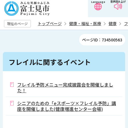
音声読み上げ
Language
こ
の
ペ
トップページ
健康・福祉・医療
健康
フ
現在のページ
ー
ジ
ページID：734500563
の
先
本
頭
フレイルに関するイベント
文
で
こ
す
こ
か
フレイル予防メニュー完成披露会を開催しまし
た！
ら
シニアのための「eスポーツ×フレイル予防」講
座を開催しました(健康増進センター会場)