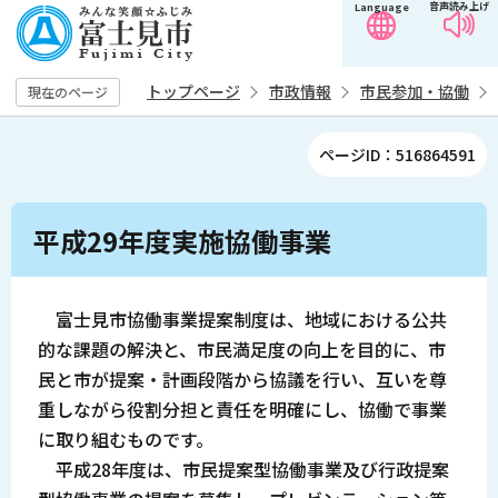
音声読み上げ
Language
こ
の
ペ
トップページ
市政情報
市民参加・協働
現在のページ
ー
ジ
ページID：516864591
の
先
本
頭
平成29年度実施協働事業
文
で
こ
す
こ
富士見市協働事業提案制度は、地域における公共
か
的な課題の解決と、市民満足度の向上を目的に、市
ら
民と市が提案・計画段階から協議を行い、互いを尊
重しながら役割分担と責任を明確にし、協働で事業
に取り組むものです。
平成28年度は、市民提案型協働事業及び行政提案