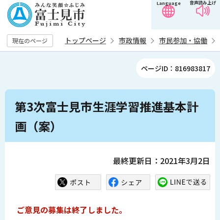
音声読み上げ
Language
こ
の
ペ
トップページ
市政情報
市民参加・協働
現在のページ
ー
ジ
ページID：816983817
の
先
本
頭
第3次富士見市生涯学習推進基本計
文
で
こ
画（案）
す
こ
か
ら
最終更新日：2021年3月2日
ご意見の募集は終了しました。