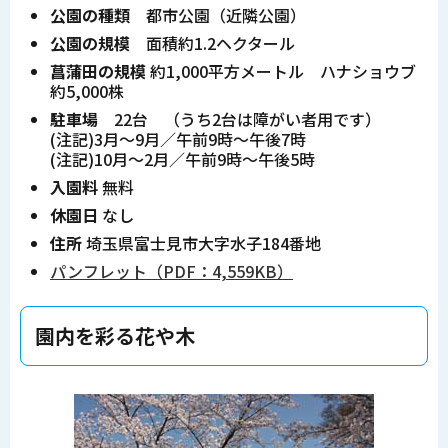
公園の種類
都市公園（近隣公園）
公園の規模
面積約1.2ヘクタール
菖蒲田の規模
約1,000平方メートル ハナショウブ
約5,000株
駐車場
22台 （うち2台は障がい者用です）
(注記)3月～9月／午前9時～午後7時
(注記)10月～2月／午前9時～午後5時
入園料
無料
休園日
なし
住所
埼玉県富士見市大字水子184番地
パンフレット（PDF：4,559KB）
園内を彩る花や木