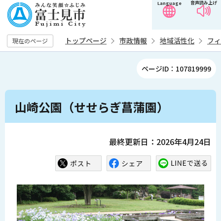
音声読み上げ
Language
こ
の
ペ
トップページ
市政情報
地域活性化
フィ
現在のページ
ー
ジ
ページID：107819999
の
先
本
頭
山崎公園（せせらぎ菖蒲園）
文
で
こ
す
こ
最終更新日：2026年4月24日
か
ら