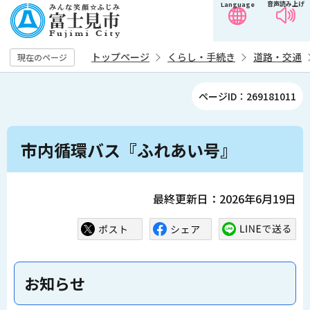
音声読み上げ
Language
こ
の
ペ
トップページ
くらし・手続き
道路・交通
現在のページ
ー
ジ
ページID：269181011
の
先
本
頭
市内循環バス『ふれあい号』
文
で
こ
す
こ
最終更新日：2026年6月19日
か
ら
お知らせ