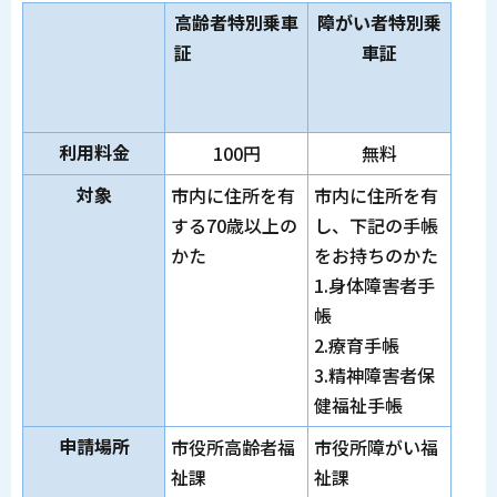
高齢者特別乗車
障がい者特別乗
証
車証
利用料金
100円
無料
対象
市内に住所を有
市内に住所を有
する70歳以上の
し、下記の手帳
かた
をお持ちのかた
1.身体障害者手
帳
2.療育手帳
3.精神障害者保
健福祉手帳
申請場所
市役所高齢者福
市役所障がい福
祉課
祉課