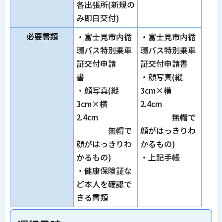
各出張所(新規の
み即日交付)
必要書類
・富士見市内循
・富士見市内循
環バス特別乗車
環バス特別乗車
証交付申請
証交付申請書
書
・顔写真(縦
・顔写真(縦
3cm×横
3cm×横
2.4cm
2.4cm
無帽で
無帽で
顔がはっきりわ
顔がはっきりわ
かるもの)
かるもの)
・上記手帳
・健康保険証な
ど本人を確認で
きる書類