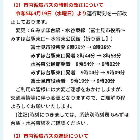
（1
）市内循環バスの時刻の改正について
令和5年4月19日（水曜日）より
運行時刻を一部改
正しております。
変更：
G みずほ台駅・水谷東線
（富士見市役所～
みずほ台駅東口～水谷東公民館【折り返し】）
富士見市役所発
8時29分 →
8時38分
みずほ台駅東口発着
8時44分 →
8時53分
水谷東公民館発着
8時54分 →
9時02分
みずほ台駅東口発着
9時04分 →
9時09分
富士見市役所着
9時19分 →
9時20分
ご利用の皆様には大変ご迷惑をおかけしますが、
交通事情等に伴う変更となりますので、ご理解の程
よろしくお願いいたします。
(注記)時刻につきましては、系統別時刻表 Gみずほ
台駅・水谷東線をご確認ください。
（2
）市内循環バスの遅延について