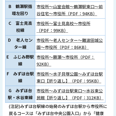
B 鶴瀬駅循
市役所～山室会館～鶴瀬駅東口～前
環左回り
谷住宅～市役所（PDF：94KB）
C 富士見高
市役所～富士見高校～市役所
校線
（PDF：99KB）
D 老人セン
市役所～老人センター～難波田城公
ター線
園～市役所（PDF：86KB）
E ふじみ野駅
市役所～勝瀬～市役所（PDF：
線
92KB）
F みずほ台駅
市役所～水子貝塚公園～みずほ台駅
線
東口【折り返し】（PDF：95KB）
G みずほ台
市役所～みずほ台駅東口～水谷東公
駅・水谷東線
民館【折り返し】（PDF：312KB）
(注記)みずほ台駅線の始発のみずほ台駅から市役所に
戻るコースは「みずほ台中央公園入口」から「健康