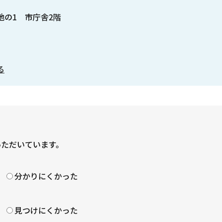
番地の1 市庁舎2階
る
いただいています。
？
分かりにくかった
見つけにくかった