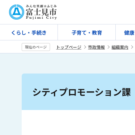
こ
の
ペ
ー
くらし・手続き
子育て・教育
健康
ジ
の
トップページ
市政情報
組織案内
現在のページ
先
頭
で
す
本
文
シティプロモーション課
こ
こ
か
ら