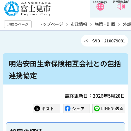
音声読み上げ
Language
こ
の
ペ
トップページ
市政情報
施策・計画
外部
現在のページ
ー
ジ
ページID：210079081
の
先
本
頭
明治安田生命保険相互会社との包括
文
で
こ
連携協定
す
こ
か
ら
最終更新日：2026年5月28日