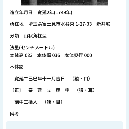
造立年月日 寛延2年(1749年)
所在地 埼玉県富士見市水谷東 1-27-33 新井宅
分類 山状角柱型
法量(センチメートル)
本体高 083 本体幅 036 本体奥行 000
本体銘
寛延二己巳年十一月吉日 （猿・口）
〔正〕 奉 建 立 庚 申 （猿・耳）
講中三拾人 （猿・目）
備考