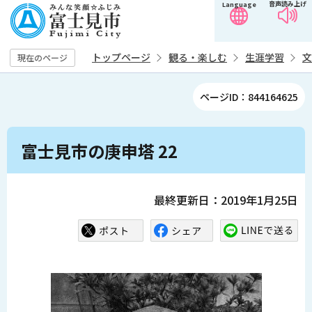
音声読み上げ
Language
こ
の
ペ
トップページ
観る・楽しむ
生涯学習
文
現在のページ
ー
ジ
ページID：844164625
の
先
本
頭
富士見市の庚申塔 22
文
で
こ
す
こ
最終更新日：2019年1月25日
か
ら