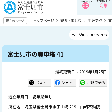
音声読み上げ
Language
こ
の
ペ
トップページ
観る・楽しむ
生涯学習
文
現在のページ
ー
ジ
ページID：187751973
の
先
本
頭
富士見市の庚申塔 41
文
で
こ
す
こ
最終更新日：2019年1月25日
か
ら
造立年月日 紀年銘無し
所在地 埼玉県富士見市水子山崎 219 山崎不動院