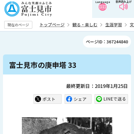
音声読み上げ
Language
こ
の
ペ
トップページ
観る・楽しむ
生涯学習
文
現在のページ
ー
ジ
ページID：367244840
の
先
本
頭
富士見市の庚申塔 33
文
で
こ
す
こ
最終更新日：2019年1月25日
か
ら