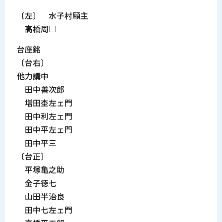
〔左〕 水子村願主
高橋周□
台座銘
〔台右〕
他力講中
田中善次郎
増田杢左ェ門
田中利左ェ門
田中平左ェ門
田中平三
〔台正〕
平塚亀之助
金子徳七
山田半治良
田中七左ェ門