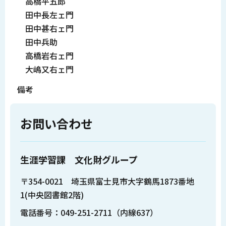
高橋平五郎
田中長左ェ門
田中甚右ェ門
田中兵助
高橋岩右ェ門
大嶋又右ェ門
備考
お問い合わせ
生涯学習課 文化財グループ
〒354-0021 埼玉県富士見市大字鶴馬1873番地
1(中央図書館2階)
電話番号：049-251-2711（内線637）