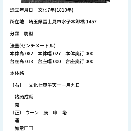
造立年月日 文化7年(1810年)
所在地 埼玉県富士見市水子本郷橋 1457
分類 駒型
法量(センチメートル)
本体高 082 本体幅 027 本体奥行 000
台座高 013 台座幅 000 台座奥行 000
本体銘
〔右〕 文化七庚午天十一月九日
諸願成就
開
〔正〕 ウーン 庚 申 塔
運
如意□□