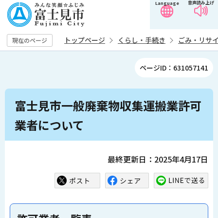
音声読み上げ
Language
こ
の
ペ
トップページ
くらし・手続き
ごみ・リサ
現在のページ
ー
ジ
ページID：631057141
の
先
本
頭
富士見市一般廃棄物収集運搬業許可
文
で
こ
業者について
す
こ
か
ら
最終更新日：2025年4月17日