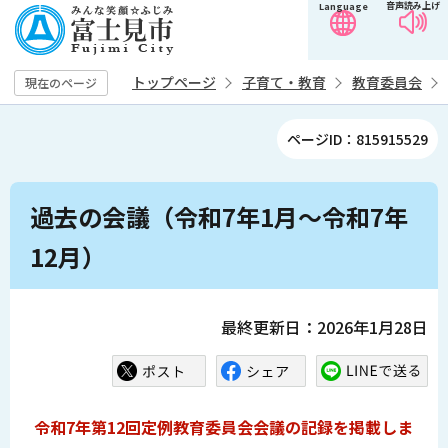
音声読み上げ
Language
こ
の
ペ
トップページ
子育て・教育
教育委員会
現在のページ
ー
ジ
ページID：815915529
の
先
本
頭
過去の会議（令和7年1月～令和7年
文
で
こ
12月）
す
こ
か
ら
最終更新日：2026年1月28日
令和7年第12回定例教育委員会会議の記録を掲載しま