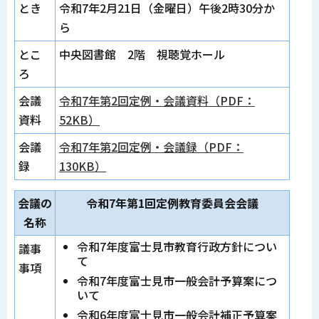
とき
令和7年2月21日（金曜日）午後2時30分か
ら
とこ
中央図書館 2階 視聴覚ホール
ろ
会議
令和7年第2回定例・会議資料（PDF：
資料
52KB）
会議
令和7年第2回定例・会議録（PDF：
録
130KB）
会議の
令和7年第1回定例教育委員会会議
名称
令和7年度富士見市教育行政方針につい
議事
て
事項
令和7年度富士見市一般会計予算案につ
いて
令和6年度富士見市一般会計補正予算案